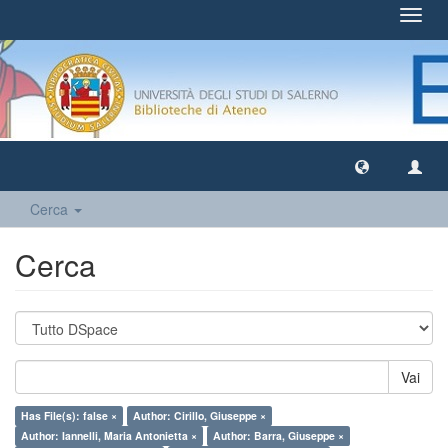
Toggl
navig
Cerca
Cerca
Vai
Has File(s): false ×
Author: Cirillo, Giuseppe ×
Author: Iannelli, Maria Antonietta ×
Author: Barra, Giuseppe ×