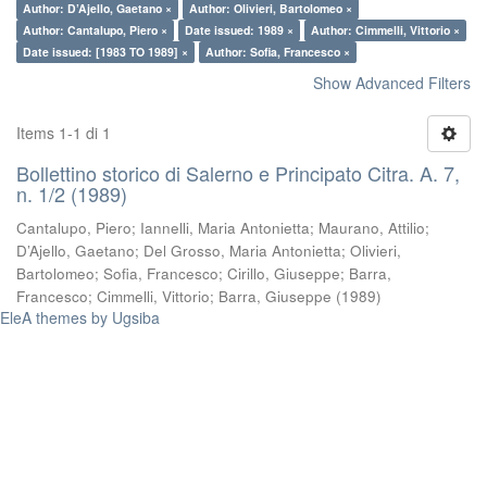
Author: D’Ajello, Gaetano ×
Author: Olivieri, Bartolomeo ×
Author: Cantalupo, Piero ×
Date issued: 1989 ×
Author: Cimmelli, Vittorio ×
Date issued: [1983 TO 1989] ×
Author: Sofia, Francesco ×
Show Advanced Filters
Items 1-1 di 1
Bollettino storico di Salerno e Principato Citra. A. 7,
n. 1/2 (1989)
Cantalupo, Piero
;
Iannelli, Maria Antonietta
;
Maurano, Attilio
;
D’Ajello, Gaetano
;
Del Grosso, Maria Antonietta
;
Olivieri,
Bartolomeo
;
Sofia, Francesco
;
Cirillo, Giuseppe
;
Barra,
Francesco
;
Cimmelli, Vittorio
;
Barra, Giuseppe
(
1989
)
EleA themes by Ugsiba