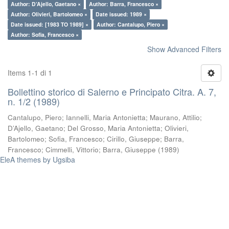
Author: D’Ajello, Gaetano ×
Author: Barra, Francesco ×
Author: Olivieri, Bartolomeo ×
Date issued: 1989 ×
Date issued: [1983 TO 1989] ×
Author: Cantalupo, Piero ×
Author: Sofia, Francesco ×
Show Advanced Filters
Items 1-1 di 1
Bollettino storico di Salerno e Principato Citra. A. 7,
n. 1/2 (1989)
Cantalupo, Piero
;
Iannelli, Maria Antonietta
;
Maurano, Attilio
;
D’Ajello, Gaetano
;
Del Grosso, Maria Antonietta
;
Olivieri,
Bartolomeo
;
Sofia, Francesco
;
Cirillo, Giuseppe
;
Barra,
Francesco
;
Cimmelli, Vittorio
;
Barra, Giuseppe
(
1989
)
EleA themes by Ugsiba