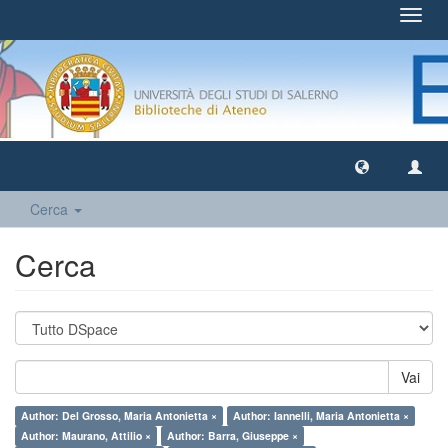
Toggl
navig
Cerca
Cerca
Vai
Author: Del Grosso, Maria Antonietta ×
Author: Iannelli, Maria Antonietta ×
Author: Maurano, Attilio ×
Author: Barra, Giuseppe ×