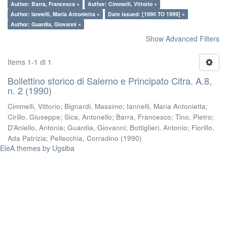
Author: Barra, Francesco ×
Author: Cimmelli, Vittorio ×
Author: Iannelli, Maria Antonietta ×
Date issued: [1990 TO 1999] ×
Author: Guardia, Giovanni ×
Show Advanced Filters
Items 1-1 di 1
Bollettino storico di Salerno e Principato Citra. A.8,
n. 2 (1990)
Cimmelli, Vittorio
;
Bignardi, Massimo
;
Iannelli, Maria Antonietta
;
Cirillo, Giuseppe
;
Sica, Antonello
;
Barra, Francesco
;
Tino, Pietro
;
D’Aniello, Antonia
;
Guardia, Giovanni
;
Bottiglieri, Antonio
;
Fiorillo,
Ada Patrizia
;
Pellecchia, Corradino
(
1990
)
EleA themes by Ugsiba