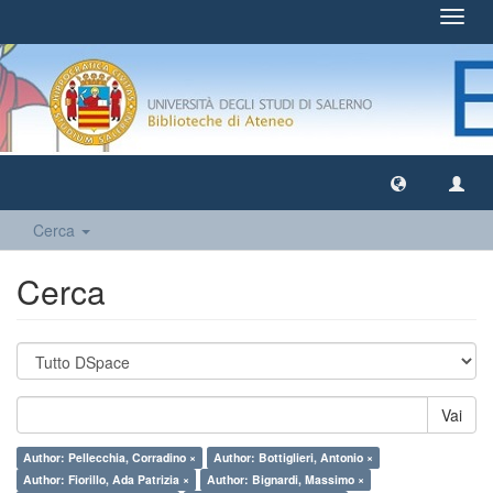
Toggl
navig
Cerca
Cerca
Vai
Author: Pellecchia, Corradino ×
Author: Bottiglieri, Antonio ×
Author: Fiorillo, Ada Patrizia ×
Author: Bignardi, Massimo ×