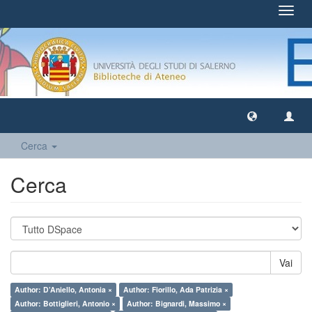
Toggl
navig
Cerca
Cerca
Vai
Author: D’Aniello, Antonia ×
Author: Fiorillo, Ada Patrizia ×
Author: Bottiglieri, Antonio ×
Author: Bignardi, Massimo ×