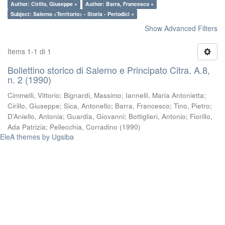
Author: Cirillo, Giuseppe ×
Author: Barra, Francesco ×
Subject: Salerno <Territorio> - Storia - Periodici ×
Show Advanced Filters
Items 1-1 di 1
Bollettino storico di Salerno e Principato Citra. A.8,
n. 2 (1990)
Cimmelli, Vittorio
;
Bignardi, Massimo
;
Iannelli, Maria Antonietta
;
Cirillo, Giuseppe
;
Sica, Antonello
;
Barra, Francesco
;
Tino, Pietro
;
D’Aniello, Antonia
;
Guardia, Giovanni
;
Bottiglieri, Antonio
;
Fiorillo,
Ada Patrizia
;
Pellecchia, Corradino
(
1990
)
EleA themes by Ugsiba