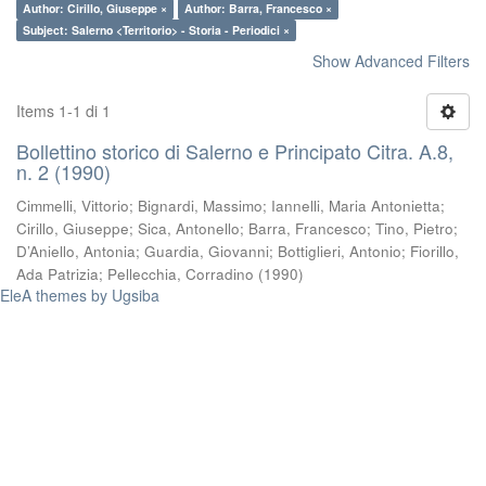
Author: Cirillo, Giuseppe ×
Author: Barra, Francesco ×
Subject: Salerno <Territorio> - Storia - Periodici ×
Show Advanced Filters
Items 1-1 di 1
Bollettino storico di Salerno e Principato Citra. A.8,
n. 2 (1990)
Cimmelli, Vittorio
;
Bignardi, Massimo
;
Iannelli, Maria Antonietta
;
Cirillo, Giuseppe
;
Sica, Antonello
;
Barra, Francesco
;
Tino, Pietro
;
D’Aniello, Antonia
;
Guardia, Giovanni
;
Bottiglieri, Antonio
;
Fiorillo,
Ada Patrizia
;
Pellecchia, Corradino
(
1990
)
EleA themes by Ugsiba