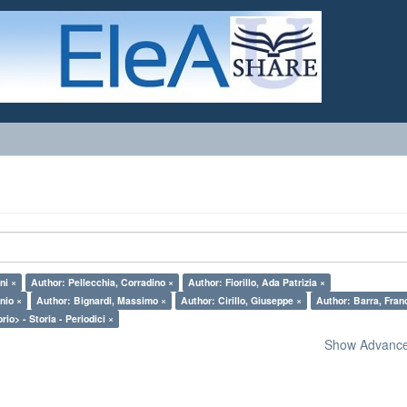
ni ×
Author: Pellecchia, Corradino ×
Author: Fiorillo, Ada Patrizia ×
onio ×
Author: Bignardi, Massimo ×
Author: Cirillo, Giuseppe ×
Author: Barra, Fran
rio> - Storia - Periodici ×
Show Advanced