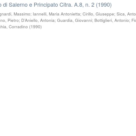
co di Salerno e Principato Citra. A.8, n. 2 (1990)
gnardi, Massimo
;
Iannelli, Maria Antonietta
;
Cirillo, Giuseppe
;
Sica, Anto
ino, Pietro
;
D’Aniello, Antonia
;
Guardia, Giovanni
;
Bottiglieri, Antonio
;
Fi
chia, Corradino
(
1990
)