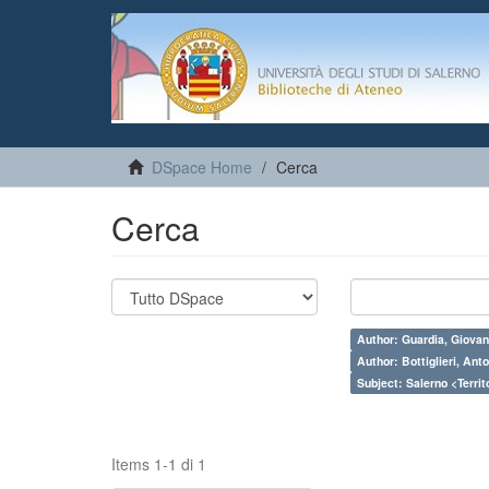
DSpace Home
Cerca
Cerca
Author: Guardia, Giovan
Author: Bottiglieri, Ant
Subject: Salerno <Territo
Items 1-1 di 1