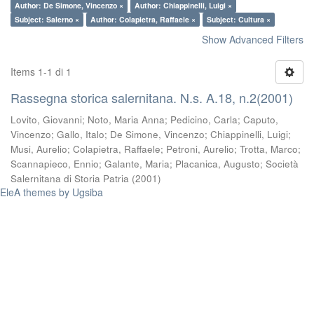
Author: De Simone, Vincenzo ×
Author: Chiappinelli, Luigi ×
Subject: Salerno ×
Author: Colapietra, Raffaele ×
Subject: Cultura ×
Show Advanced Filters
Items 1-1 di 1
Rassegna storica salernitana. N.s. A.18, n.2(2001)
Lovito, Giovanni
;
Noto, Maria Anna
;
Pedicino, Carla
;
Caputo,
Vincenzo
;
Gallo, Italo
;
De Simone, Vincenzo
;
Chiappinelli, Luigi
;
Musi, Aurelio
;
Colapietra, Raffaele
;
Petroni, Aurelio
;
Trotta, Marco
;
Scannapieco, Ennio
;
Galante, Maria
;
Placanica, Augusto
;
Società
Salernitana di Storia Patria
(
2001
)
EleA themes by Ugsiba