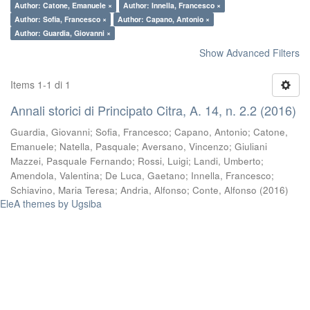
Author: Catone, Emanuele ×
Author: Innella, Francesco ×
Author: Sofia, Francesco ×
Author: Capano, Antonio ×
Author: Guardia, Giovanni ×
Show Advanced Filters
Items 1-1 di 1
Annali storici di Principato Citra, A. 14, n. 2.2 (2016)
Guardia, Giovanni
;
Sofia, Francesco
;
Capano, Antonio
;
Catone,
Emanuele
;
Natella, Pasquale
;
Aversano, Vincenzo
;
Giuliani
Mazzei, Pasquale Fernando
;
Rossi, Luigi
;
Landi, Umberto
;
Amendola, Valentina
;
De Luca, Gaetano
;
Innella, Francesco
;
Schiavino, Maria Teresa
;
Andria, Alfonso
;
Conte, Alfonso
(
2016
)
EleA themes by Ugsiba