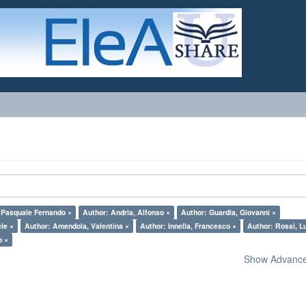
, Pasquale Fernando ×
Author: Andria, Alfonso ×
Author: Guardia, Giovanni ×
le ×
Author: Amendola, Valentina ×
Author: Innella, Francesco ×
Author: Rossi, Lu
o ×
Show Advanced