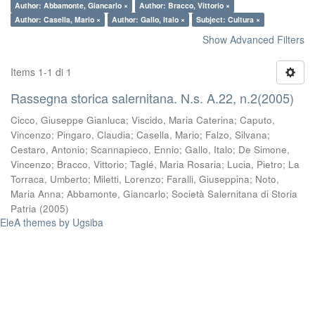
Author: Abbamonte, Giancarlo ×
Author: Bracco, Vittorio ×
Author: Casella, Mario ×
Author: Gallo, Italo ×
Subject: Cultura ×
Show Advanced Filters
Items 1-1 di 1
Rassegna storica salernitana. N.s. A.22, n.2(2005)
Cicco, Giuseppe Gianluca
;
Viscido, Maria Caterina
;
Caputo,
Vincenzo
;
Pingaro, Claudia
;
Casella, Mario
;
Falzo, Silvana
;
Cestaro, Antonio
;
Scannapieco, Ennio
;
Gallo, Italo
;
De Simone,
Vincenzo
;
Bracco, Vittorio
;
Taglé, Maria Rosaria
;
Lucia, Pietro
;
La
Torraca, Umberto
;
Miletti, Lorenzo
;
Faralli, Giuseppina
;
Noto,
Maria Anna
;
Abbamonte, Giancarlo
;
Società Salernitana di Storia
Patria
(
2005
)
EleA themes by Ugsiba