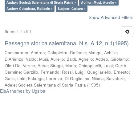
Author: Società Salernitana di Storia Patria ×
Author: Musi, Aurelio ×
Author: Colapietra, Raffaele ×
Subject: Cultura ×
Show Advanced Filters
Items 1-1 di 1
Rassegna storica salernitana. N.s. A.12, n.1(1995)
Cammarano, Andrea
;
Colapietra, Raffaele
;
Mango, Achille
;
D'Arienzo, Valdo
;
Musi, Aurelio
;
Baldi, Agnello
;
Addeo, Girolamo
;
Zileri Dal Verme, Anna
;
Sirago, Maria
;
Chiappinelli, Luigi
;
Currò,
Carmine
;
Garzillo, Fernando
;
Rossi, Luigi
;
Quagliariello, Ernesto
;
Gallo, Italo
;
Falanga, Lorenzo
;
Di Guglielmo, Nicola
;
Salvatore,
Adele
;
Società Salernitana di Storia Patria
(
1995
)
EleA themes by Ugsiba