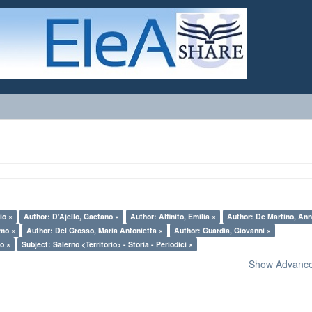
io ×
Author: D’Ajello, Gaetano ×
Author: Alfinito, Emilia ×
Author: De Martino, Ann
imo ×
Author: Del Grosso, Maria Antonietta ×
Author: Guardia, Giovanni ×
o ×
Subject: Salerno <Territorio> - Storia - Periodici ×
Show Advanced