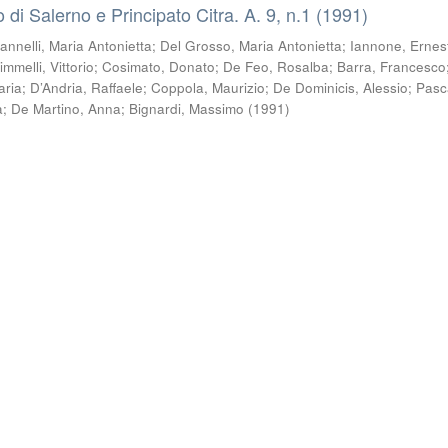
co di Salerno e Principato Citra. A. 9, n.1 (1991)
Iannelli, Maria Antonietta
;
Del Grosso, Maria Antonietta
;
Iannone, Ernes
immelli, Vittorio
;
Cosimato, Donato
;
De Feo, Rosalba
;
Barra, Francesco
aria
;
D’Andria, Raffaele
;
Coppola, Maurizio
;
De Dominicis, Alessio
;
Pasc
a
;
De Martino, Anna
;
Bignardi, Massimo
(
1991
)