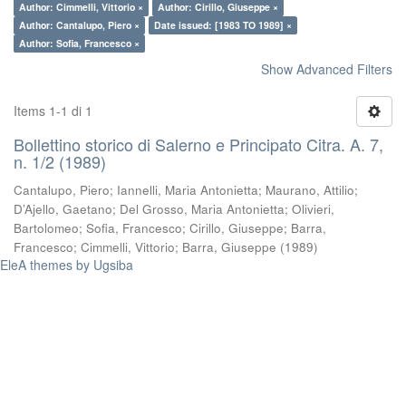
Author: Cimmelli, Vittorio ×
Author: Cirillo, Giuseppe ×
Author: Cantalupo, Piero ×
Date issued: [1983 TO 1989] ×
Author: Sofia, Francesco ×
Show Advanced Filters
Items 1-1 di 1
Bollettino storico di Salerno e Principato Citra. A. 7,
n. 1/2 (1989)
Cantalupo, Piero
;
Iannelli, Maria Antonietta
;
Maurano, Attilio
;
D’Ajello, Gaetano
;
Del Grosso, Maria Antonietta
;
Olivieri,
Bartolomeo
;
Sofia, Francesco
;
Cirillo, Giuseppe
;
Barra,
Francesco
;
Cimmelli, Vittorio
;
Barra, Giuseppe
(
1989
)
EleA themes by Ugsiba