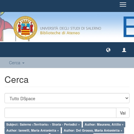
Toggl
navig
Cerca
Cerca
Vai
Subject: Salerno <Territorio> - Storia - Periodici ×
Author: Maurano, Attilio ×
Author: Iannelli, Maria Antonietta ×
Author: Del Grosso, Maria Antonietta ×