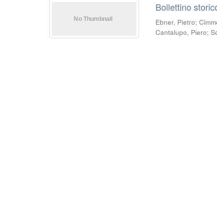
Bollettino stori
Ebner, Pietro
;
Cimmel
Cantalupo, Piero
;
S