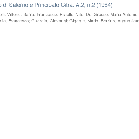
co di Salerno e Principato Citra. A.2, n.2 (1984)
li, Vittorio
;
Barra, Francesco
;
Riviello, Vito
;
Del Grosso, Maria Antoniet
ofia, Francesco
;
Guardia, Giovanni
;
Gigante, Mario
;
Berrino, Annunziat