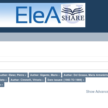
Author: Ebner, Pietro ×
Author: Gigante, Mario ×
Author: Del Grosso, Maria Antoniett
iata ×
Author: Cimmelli, Vittorio ×
Date issued: [1983 TO 1989] ×
o ×
Show Advanced