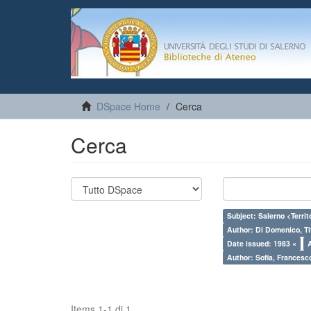
DSpace Home
Cerca
Cerca
Subject: Salerno <Territo
Author: Di Domenico, Ti
Date issued: 1983 ×
Author: Sofia, Francesc
Items 1-1 di 1