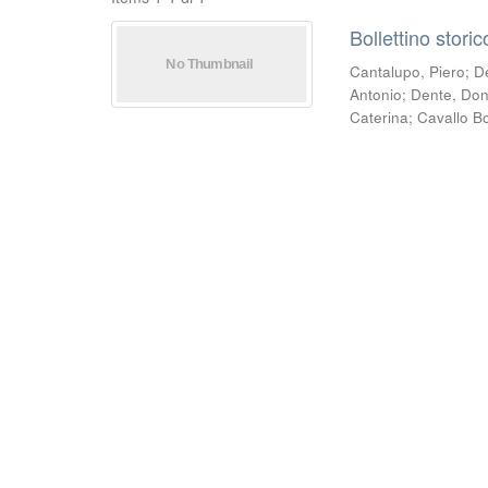
Bollettino stori
Cantalupo, Piero
;
D
Antonio
;
Dente, Do
Caterina
;
Cavallo B