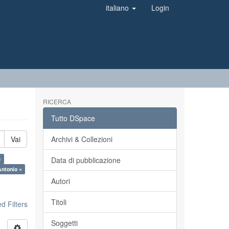
italiano
Login
RICERCA
Tutto DSpace
Vai
Archivi & Collezioni
×
Data di pubblicazione
Antonio ×
Autori
Titoli
 Filters
Soggetti