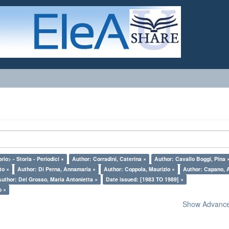
rio> - Storia - Periodici ×
Author: Corradini, Caterina ×
Author: Cavallo Boggi, Pina 
to ×
Author: Di Perna, Annamaria ×
Author: Coppola, Maurizio ×
Author: Capano, 
Author: Del Grosso, Maria Antonietta ×
Date issued: [1983 TO 1989] ×
o ×
Show Advanced