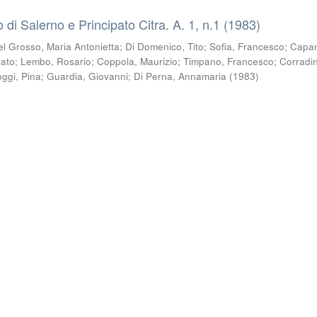
co di Salerno e Principato Citra. A. 1, n.1 (1983)
el Grosso, Maria Antonietta
;
Di Domenico, Tito
;
Sofia, Francesco
;
Capa
nato
;
Lembo, Rosario
;
Coppola, Maurizio
;
Timpano, Francesco
;
Corradin
oggi, Pina
;
Guardia, Giovanni
;
Di Perna, Annamaria
(
1983
)