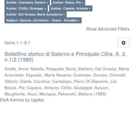
Author: Cosimato, Donato ×
Author: Bozza, Pio ×
Author: Cirillo, Giuseppe ×
Author: Capano, Antonio ×
Author: Del Grosso, Maria Antonietta ×
Subject: Salerno <Territorio> - Storia - Periodici ×
Show Advanced Filters
Items 1-1 di 1
Bollettino storico di Salerno e Principato Citra. A. 2,
n.1/2 (1985)
Grelle, Anna
;
Natella, Pasquale
;
Borsi, Stefano
;
Del Grosso, Maria
Antonietta
;
Esposito, Maria Rosaria
;
Cosimato, Donato
;
Cimmelli,
Vittorio
;
Giarla, Carmine
;
Cantalupo, Piero
;
Di Giacomo, Lia
;
Bozza, Pio
;
Capano, Antonio
;
Cirillo, Giuseppe
;
Autuori,
Margherita
;
Vozzi, Mariapia
;
Petrocchi, Stefano
(
1985
)
EleA themes by Ugsiba