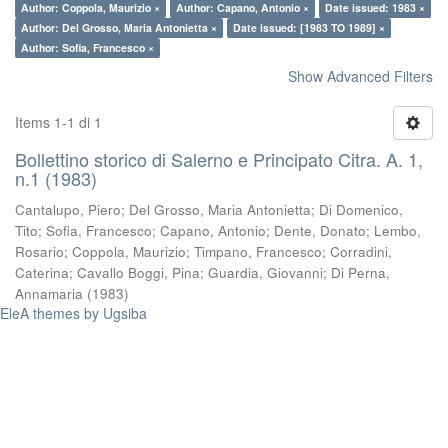
Author: Coppola, Maurizio ×
Author: Capano, Antonio ×
Date issued: 1983 ×
Author: Del Grosso, Maria Antonietta ×
Date issued: [1983 TO 1989] ×
Author: Sofia, Francesco ×
Show Advanced Filters
Items 1-1 di 1
Bollettino storico di Salerno e Principato Citra. A. 1,
n.1 (1983)
Cantalupo, Piero
;
Del Grosso, Maria Antonietta
;
Di Domenico,
Tito
;
Sofia, Francesco
;
Capano, Antonio
;
Dente, Donato
;
Lembo,
Rosario
;
Coppola, Maurizio
;
Timpano, Francesco
;
Corradini,
Caterina
;
Cavallo Boggi, Pina
;
Guardia, Giovanni
;
Di Perna,
Annamaria
(
1983
)
EleA themes by Ugsiba