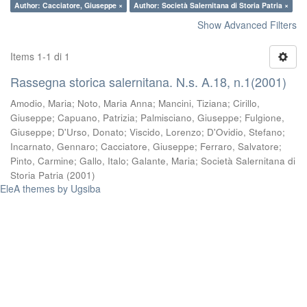
Author: Cacciatore, Giuseppe ×
Author: Società Salernitana di Storia Patria ×
Show Advanced Filters
Items 1-1 di 1
Rassegna storica salernitana. N.s. A.18, n.1(2001)
Amodio, Maria
;
Noto, Maria Anna
;
Mancini, Tiziana
;
Cirillo,
Giuseppe
;
Capuano, Patrizia
;
Palmisciano, Giuseppe
;
Fulgione,
Giuseppe
;
D'Urso, Donato
;
Viscido, Lorenzo
;
D'Ovidio, Stefano
;
Incarnato, Gennaro
;
Cacciatore, Giuseppe
;
Ferraro, Salvatore
;
Pinto, Carmine
;
Gallo, Italo
;
Galante, Maria
;
Società Salernitana di
Storia Patria
(
2001
)
EleA themes by Ugsiba