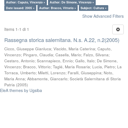
Author: Caputo, Vincenzo ×
Author: De Simone, Vincenzo ×
Date issued: 2005 ×
Author: Bracco, Vittorio ×
Subject: Cultura ×
Show Advanced Filters
Items 1-1 di 1
Rassegna storica salernitana. N.s. A.22, n.2(2005)
Cicco, Giuseppe Gianluca
;
Viscido, Maria Caterina
;
Caputo,
Vincenzo
;
Pingaro, Claudia
;
Casella, Mario
;
Falzo, Silvana
;
Cestaro, Antonio
;
Scannapieco, Ennio
;
Gallo, Italo
;
De Simone,
Vincenzo
;
Bracco, Vittorio
;
Taglé, Maria Rosaria
;
Lucia, Pietro
;
La
Torraca, Umberto
;
Miletti, Lorenzo
;
Faralli, Giuseppina
;
Noto,
Maria Anna
;
Abbamonte, Giancarlo
;
Società Salernitana di Storia
Patria
(
2005
)
EleA themes by Ugsiba