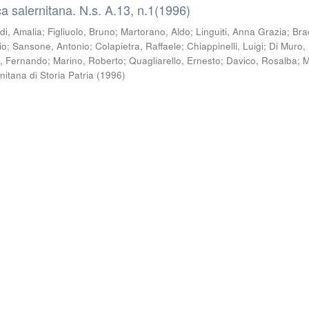
a salernitana. N.s. A.13, n.1(1996)
di, Amalia
;
Figliuolo, Bruno
;
Martorano, Aldo
;
Linguiti, Anna Grazia
;
Bra
io
;
Sansone, Antonio
;
Colapietra, Raffaele
;
Chiappinelli, Luigi
;
Di Muro,
o, Fernando
;
Marino, Roberto
;
Quagliarello, Ernesto
;
Davico, Rosalba
;
M
nitana di Storia Patria
(
1996
)