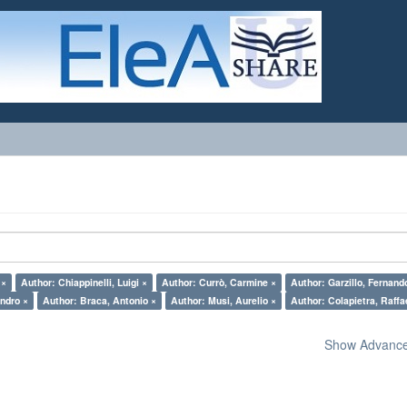
 ×
Author: Chiappinelli, Luigi ×
Author: Currò, Carmine ×
Author: Garzillo, Fernand
ndro ×
Author: Braca, Antonio ×
Author: Musi, Aurelio ×
Author: Colapietra, Raffa
Show Advanced