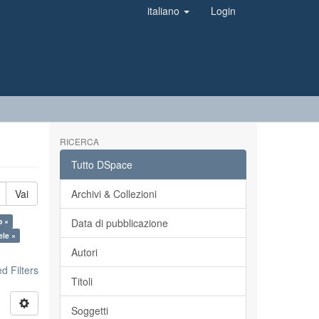
italiano
Login
RICERCA
Tutto DSpace
Vai
Archivi & Collezioni
o ×
Data di pubblicazione
ele ×
Autori
 Filters
Titoli
Soggetti