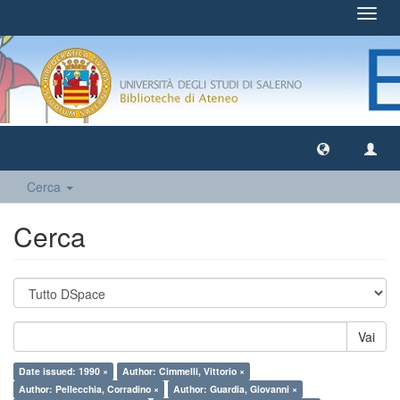
Toggl
navig
Cerca
Cerca
Vai
Date issued: 1990 ×
Author: Cimmelli, Vittorio ×
Author: Pellecchia, Corradino ×
Author: Guardia, Giovanni ×