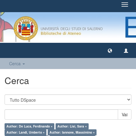
Toggl
navig
Cerca
Cerca
Vai
Author: De Luca, Ferdinando ×
Author: Lisi, Sara ×
Author: Landi, Umberto ×
Author: Iannone, Massimino ×