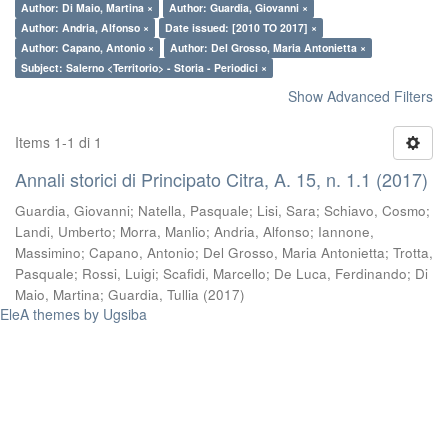
Author: Di Maio, Martina ×
Author: Guardia, Giovanni ×
Author: Andria, Alfonso ×
Date issued: [2010 TO 2017] ×
Author: Capano, Antonio ×
Author: Del Grosso, Maria Antonietta ×
Subject: Salerno <Territorio> - Storia - Periodici ×
Show Advanced Filters
Items 1-1 di 1
Annali storici di Principato Citra, A. 15, n. 1.1 (2017)
Guardia, Giovanni
;
Natella, Pasquale
;
Lisi, Sara
;
Schiavo, Cosmo
;
Landi, Umberto
;
Morra, Manlio
;
Andria, Alfonso
;
Iannone,
Massimino
;
Capano, Antonio
;
Del Grosso, Maria Antonietta
;
Trotta,
Pasquale
;
Rossi, Luigi
;
Scafidi, Marcello
;
De Luca, Ferdinando
;
Di
Maio, Martina
;
Guardia, Tullia
(
2017
)
EleA themes by Ugsiba