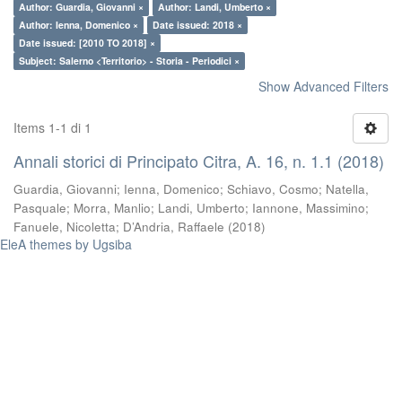
Author: Guardia, Giovanni ×
Author: Landi, Umberto ×
Author: Ienna, Domenico ×
Date issued: 2018 ×
Date issued: [2010 TO 2018] ×
Subject: Salerno <Territorio> - Storia - Periodici ×
Show Advanced Filters
Items 1-1 di 1
Annali storici di Principato Citra, A. 16, n. 1.1 (2018)
Guardia, Giovanni
;
Ienna, Domenico
;
Schiavo, Cosmo
;
Natella,
Pasquale
;
Morra, Manlio
;
Landi, Umberto
;
Iannone, Massimino
;
Fanuele, Nicoletta
;
D’Andria, Raffaele
(
2018
)
EleA themes by Ugsiba