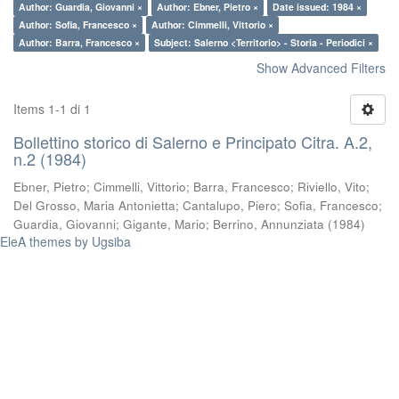
Author: Guardia, Giovanni ×
Author: Ebner, Pietro ×
Date issued: 1984 ×
Author: Sofia, Francesco ×
Author: Cimmelli, Vittorio ×
Author: Barra, Francesco ×
Subject: Salerno <Territorio> - Storia - Periodici ×
Show Advanced Filters
Items 1-1 di 1
Bollettino storico di Salerno e Principato Citra. A.2,
n.2 (1984)
Ebner, Pietro
;
Cimmelli, Vittorio
;
Barra, Francesco
;
Riviello, Vito
;
Del Grosso, Maria Antonietta
;
Cantalupo, Piero
;
Sofia, Francesco
;
Guardia, Giovanni
;
Gigante, Mario
;
Berrino, Annunziata
(
1984
)
EleA themes by Ugsiba