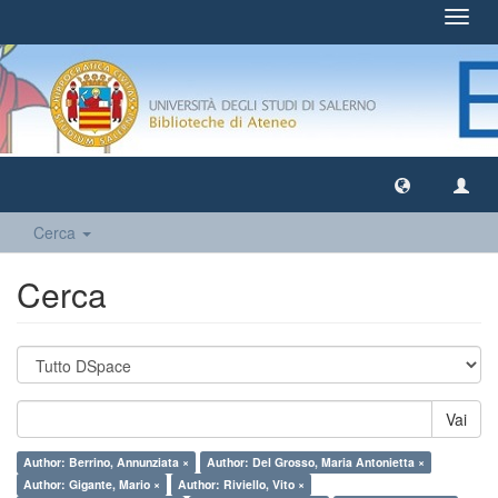
Toggl
navig
Cerca
Cerca
Vai
Author: Berrino, Annunziata ×
Author: Del Grosso, Maria Antonietta ×
Author: Gigante, Mario ×
Author: Riviello, Vito ×