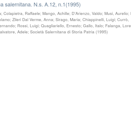
a salernitana. N.s. A.12, n.1(1995)
a
;
Colapietra, Raffaele
;
Mango, Achille
;
D'Arienzo, Valdo
;
Musi, Aurelio
;
olamo
;
Zileri Dal Verme, Anna
;
Sirago, Maria
;
Chiappinelli, Luigi
;
Currò,
Fernando
;
Rossi, Luigi
;
Quagliariello, Ernesto
;
Gallo, Italo
;
Falanga, Lor
alvatore, Adele
;
Società Salernitana di Storia Patria
(
1995
)