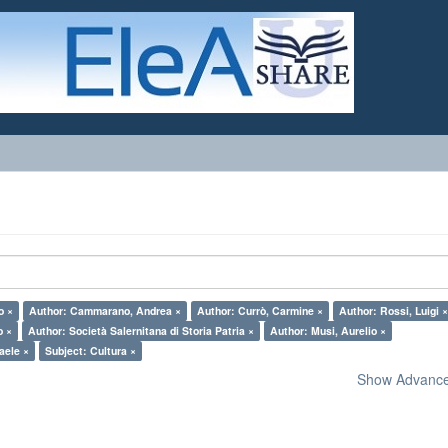
o ×
Author: Cammarano, Andrea ×
Author: Currò, Carmine ×
Author: Rossi, Luigi 
o ×
Author: Società Salernitana di Storia Patria ×
Author: Musi, Aurelio ×
aele ×
Subject: Cultura ×
Show Advanced