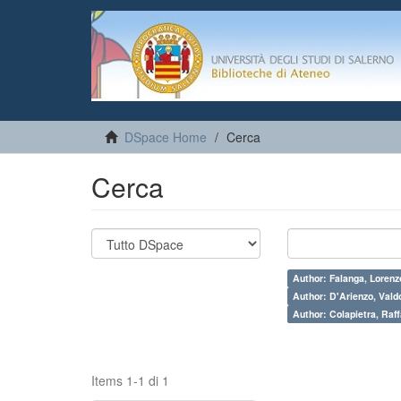
DSpace Home
Cerca
Cerca
Author: Falanga, Lorenz
Author: D'Arienzo, Vald
Author: Colapietra, Raff
Items 1-1 di 1