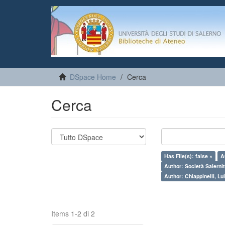
DSpace Home
Cerca
Cerca
Has File(s): false ×
A
Author: Società Salernit
Author: Chiappinelli, Lui
Items 1-2 di 2