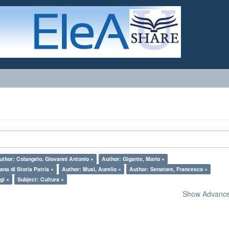
uthor: Colangelo, Giovanni Antonio ×
Author: Gigante, Mario ×
ana di Storia Patria ×
Author: Musi, Aurelio ×
Author: Senatore, Francesco ×
gi ×
Subject: Cultura ×
Show Advanced