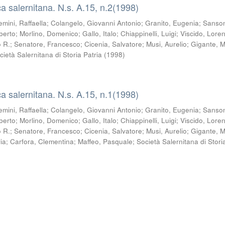
a salernitana. N.s. A.15, n.2(1998)
emini, Raffaella
;
Colangelo, Giovanni Antonio
;
Granito, Eugenia
;
Sanso
berto
;
Morlino, Domenico
;
Gallo, Italo
;
Chiappinelli, Luigi
;
Viscido, Lore
o R.
;
Senatore, Francesco
;
Cicenia, Salvatore
;
Musi, Aurelio
;
Gigante, M
cietà Salernitana di Storia Patria
(
1998
)
a salernitana. N.s. A.15, n.1(1998)
emini, Raffaella
;
Colangelo, Giovanni Antonio
;
Granito, Eugenia
;
Sanso
berto
;
Morlino, Domenico
;
Gallo, Italo
;
Chiappinelli, Luigi
;
Viscido, Lore
o R.
;
Senatore, Francesco
;
Cicenia, Salvatore
;
Musi, Aurelio
;
Gigante, M
ia
;
Carfora, Clementina
;
Maffeo, Pasquale
;
Società Salernitana di Stori