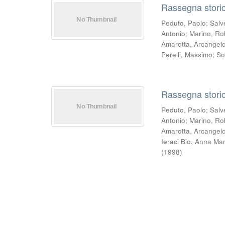
Rassegna storic
Peduto, Paolo
;
Salv
Antonio
;
Marino, Ro
Amarotta, Arcangel
Perelli, Massimo
;
So
Rassegna storic
Peduto, Paolo
;
Salv
Antonio
;
Marino, Ro
Amarotta, Arcangel
Ieraci Bio, Anna Mar
(
1998
)