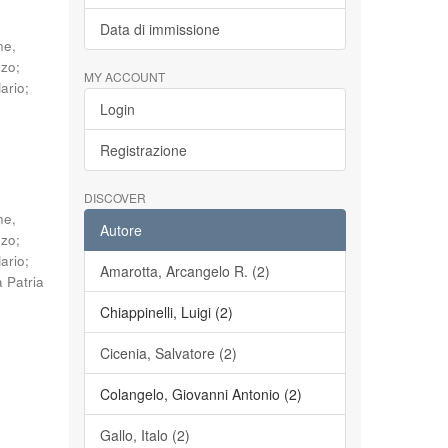
Data di immissione
ne,
nzo
;
MY ACCOUNT
ario
;
Login
Registrazione
DISCOVER
ne,
Autore
nzo
;
ario
;
Amarotta, Arcangelo R. (2)
a Patria
Chiappinelli, Luigi (2)
Cicenia, Salvatore (2)
Colangelo, Giovanni Antonio (2)
Gallo, Italo (2)