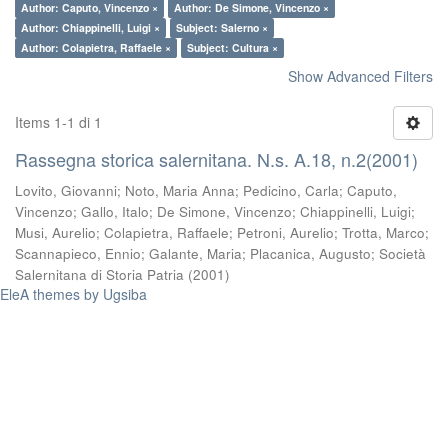
Author: Caputo, Vincenzo ×
Author: De Simone, Vincenzo ×
Author: Chiappinelli, Luigi ×
Subject: Salerno ×
Author: Colapietra, Raffaele ×
Subject: Cultura ×
Show Advanced Filters
Items 1-1 di 1
Rassegna storica salernitana. N.s. A.18, n.2(2001)
Lovito, Giovanni
;
Noto, Maria Anna
;
Pedicino, Carla
;
Caputo,
Vincenzo
;
Gallo, Italo
;
De Simone, Vincenzo
;
Chiappinelli, Luigi
;
Musi, Aurelio
;
Colapietra, Raffaele
;
Petroni, Aurelio
;
Trotta, Marco
;
Scannapieco, Ennio
;
Galante, Maria
;
Placanica, Augusto
;
Società
Salernitana di Storia Patria
(
2001
)
EleA themes by Ugsiba