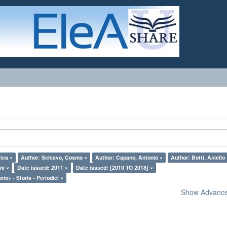
rica ×
Author: Schiavo, Cosmo ×
Author: Capano, Antonio ×
Author: Botti, Aniello
ni ×
Date issued: 2011 ×
Date issued: [2010 TO 2018] ×
rio> - Storia - Periodici ×
Show Advanced