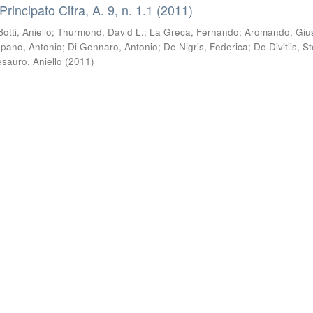
 Principato Citra, A. 9, n. 1.1 (2011)
Botti, Aniello
;
Thurmond, David L.
;
La Greca, Fernando
;
Aromando, Giu
pano, Antonio
;
Di Gennaro, Antonio
;
De Nigris, Federica
;
De Divitiis, S
esauro, Aniello
(
2011
)