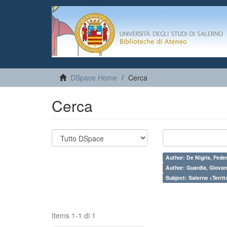
DSpace Home
Cerca
Cerca
Author: De Nigris, Fede
Author: Guardia, Giovan
Subject: Salerno <Territo
Items 1-1 di 1