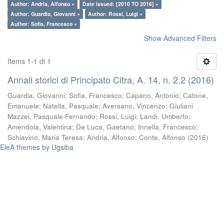
Author: Andria, Alfonso ×
Date issued: [2010 TO 2016] ×
Author: Guardia, Giovanni ×
Author: Rossi, Luigi ×
Author: Sofia, Francesco ×
Show Advanced Filters
Items 1-1 di 1
Annali storici di Principato Citra, A. 14, n. 2.2 (2016)
Guardia, Giovanni
;
Sofia, Francesco
;
Capano, Antonio
;
Catone,
Emanuele
;
Natella, Pasquale
;
Aversano, Vincenzo
;
Giuliani
Mazzei, Pasquale Fernando
;
Rossi, Luigi
;
Landi, Umberto
;
Amendola, Valentina
;
De Luca, Gaetano
;
Innella, Francesco
;
Schiavino, Maria Teresa
;
Andria, Alfonso
;
Conte, Alfonso
(
2016
)
EleA themes by Ugsiba