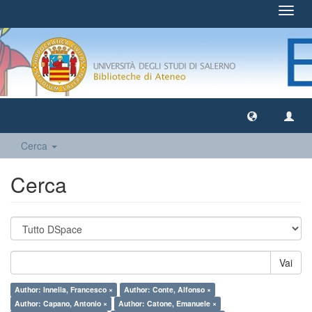
Toggl
navig
Cerca
Cerca
Vai
Author: Innella, Francesco ×
Author: Conte, Alfonso ×
Author: Capano, Antonio ×
Author: Catone, Emanuele ×