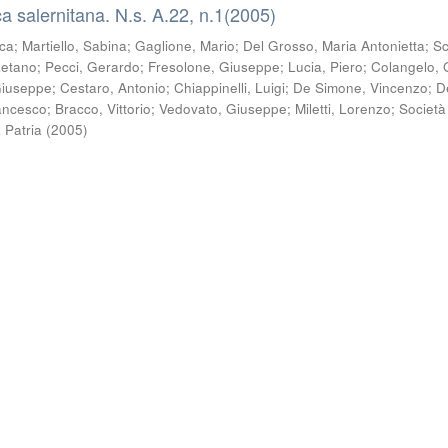
a salernitana. N.s. A.22, n.1(2005)
sca
;
Martiello, Sabina
;
Gaglione, Mario
;
Del Grosso, Maria Antonietta
;
Sc
aetano
;
Pecci, Gerardo
;
Fresolone, Giuseppe
;
Lucia, Piero
;
Colangelo, 
Giuseppe
;
Cestaro, Antonio
;
Chiappinelli, Luigi
;
De Simone, Vincenzo
;
D
ancesco
;
Bracco, Vittorio
;
Vedovato, Giuseppe
;
Miletti, Lorenzo
;
Società
a Patria
(
2005
)