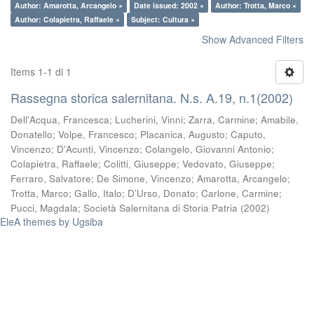
Author: Amarotta, Arcangelo ×
Date issued: 2002 ×
Author: Trotta, Marco ×
Author: Colapietra, Raffaele ×
Subject: Cultura ×
Show Advanced Filters
Items 1-1 di 1
Rassegna storica salernitana. N.s. A.19, n.1(2002)
Dell'Acqua, Francesca
;
Lucherini, Vinni
;
Zarra, Carmine
;
Amabile,
Donatello
;
Volpe, Francesco
;
Placanica, Augusto
;
Caputo,
Vincenzo
;
D'Acunti, Vincenzo
;
Colangelo, Giovanni Antonio
;
Colapietra, Raffaele
;
Colitti, Giuseppe
;
Vedovato, Giuseppe
;
Ferraro, Salvatore
;
De Simone, Vincenzo
;
Amarotta, Arcangelo
;
Trotta, Marco
;
Gallo, Italo
;
D’Urso, Donato
;
Carlone, Carmine
;
Pucci, Magdala
;
Società Salernitana di Storia Patria
(
2002
)
EleA themes by Ugsiba