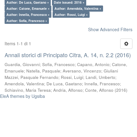
Author: De Luca, Gaetano ×
Date issued: 2016 ×
Author: Catone, Emanuele ×
Author: Amendola, Valentina ×
Author: Innella, Francesco ×
Author: Rossi, Luigi ×
Author: Sofia, Francesco ×
Show Advanced Filters
Items 1-1 di 1
Annali storici di Principato Citra, A. 14, n. 2.2 (2016)
Guardia, Giovanni
;
Sofia, Francesco
;
Capano, Antonio
;
Catone,
Emanuele
;
Natella, Pasquale
;
Aversano, Vincenzo
;
Giuliani
Mazzei, Pasquale Fernando
;
Rossi, Luigi
;
Landi, Umberto
;
Amendola, Valentina
;
De Luca, Gaetano
;
Innella, Francesco
;
Schiavino, Maria Teresa
;
Andria, Alfonso
;
Conte, Alfonso
(
2016
)
EleA themes by Ugsiba