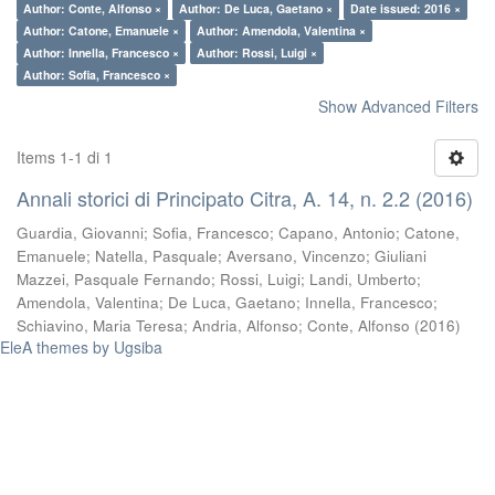
Author: Conte, Alfonso ×
Author: De Luca, Gaetano ×
Date issued: 2016 ×
Author: Catone, Emanuele ×
Author: Amendola, Valentina ×
Author: Innella, Francesco ×
Author: Rossi, Luigi ×
Author: Sofia, Francesco ×
Show Advanced Filters
Items 1-1 di 1
Annali storici di Principato Citra, A. 14, n. 2.2 (2016)
Guardia, Giovanni
;
Sofia, Francesco
;
Capano, Antonio
;
Catone,
Emanuele
;
Natella, Pasquale
;
Aversano, Vincenzo
;
Giuliani
Mazzei, Pasquale Fernando
;
Rossi, Luigi
;
Landi, Umberto
;
Amendola, Valentina
;
De Luca, Gaetano
;
Innella, Francesco
;
Schiavino, Maria Teresa
;
Andria, Alfonso
;
Conte, Alfonso
(
2016
)
EleA themes by Ugsiba