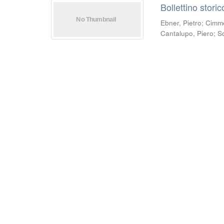
Bollettino stori
Ebner, Pietro
;
Cimmel
Cantalupo, Piero
;
S