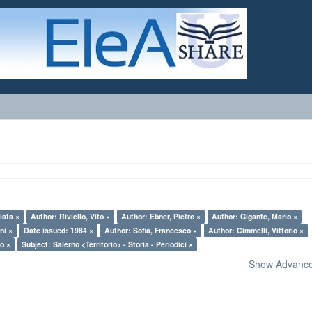
iata ×
Author: Riviello, Vito ×
Author: Ebner, Pietro ×
Author: Gigante, Mario ×
ni ×
Date issued: 1984 ×
Author: Sofia, Francesco ×
Author: Cimmelli, Vittorio ×
o ×
Subject: Salerno <Territorio> - Storia - Periodici ×
Show Advanced