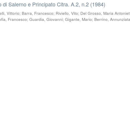
co di Salerno e Principato Citra. A.2, n.2 (1984)
li, Vittorio
;
Barra, Francesco
;
Riviello, Vito
;
Del Grosso, Maria Antoniet
ofia, Francesco
;
Guardia, Giovanni
;
Gigante, Mario
;
Berrino, Annunziat