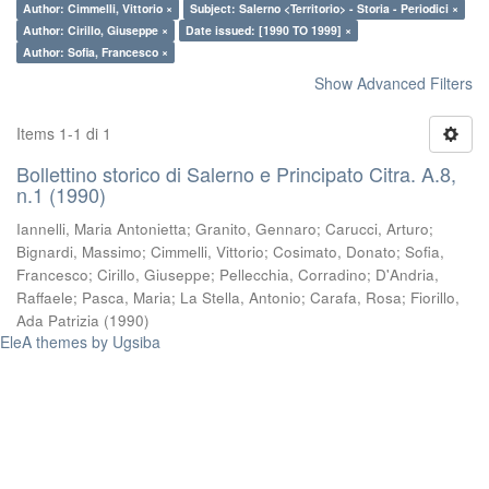
Author: Cimmelli, Vittorio ×
Subject: Salerno <Territorio> - Storia - Periodici ×
Author: Cirillo, Giuseppe ×
Date issued: [1990 TO 1999] ×
Author: Sofia, Francesco ×
Show Advanced Filters
Items 1-1 di 1
Bollettino storico di Salerno e Principato Citra. A.8,
n.1 (1990)
Iannelli, Maria Antonietta
;
Granito, Gennaro
;
Carucci, Arturo
;
Bignardi, Massimo
;
Cimmelli, Vittorio
;
Cosimato, Donato
;
Sofia,
Francesco
;
Cirillo, Giuseppe
;
Pellecchia, Corradino
;
D'Andria,
Raffaele
;
Pasca, Maria
;
La Stella, Antonio
;
Carafa, Rosa
;
Fiorillo,
Ada Patrizia
(
1990
)
EleA themes by Ugsiba