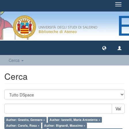
Toggl
navig
Cerca
Cerca
Vai
Author: Granito, Gennaro ×
Author: Iannelli, Maria Antonietta ×
Author: Carafa, Rosa ×
Author: Bignardi, Massimo ×