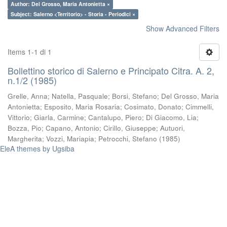
Author: Del Grosso, Maria Antonietta ×
Subject: Salerno <Territorio> - Storia - Periodici ×
Show Advanced Filters
Items 1-1 di 1
Bollettino storico di Salerno e Principato Citra. A. 2,
n.1/2 (1985)
Grelle, Anna
;
Natella, Pasquale
;
Borsi, Stefano
;
Del Grosso, Maria
Antonietta
;
Esposito, Maria Rosaria
;
Cosimato, Donato
;
Cimmelli,
Vittorio
;
Giarla, Carmine
;
Cantalupo, Piero
;
Di Giacomo, Lia
;
Bozza, Pio
;
Capano, Antonio
;
Cirillo, Giuseppe
;
Autuori,
Margherita
;
Vozzi, Mariapia
;
Petrocchi, Stefano
(
1985
)
EleA themes by Ugsiba