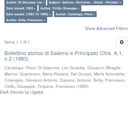
Author: Di Giacomo, Lia ×
Subject: Salerno <Territorio> - Storia - Periodici ×
Date issued: 1983 ×
Author: Cirillo, Giuseppe ×
Date issued: [1983 TO 1989] ×
Author: Cantalupo, Piero ×
Author: Sofia, Francesco ×
Show Advanced Filters
Items 1-1 di 1
Bollettino storico di Salerno e Principato Citra. A.1,
n.2 (1983)
Cantalupo, Piero
;
Di Giacomo, Lia
;
Guardia, Giovanni
;
Miraglia,
Marina
;
Quartararo, Maria Rosaria
;
Del Grosso, Maria Antonietta
;
Colangelo, Giovanni Antonio
;
Capano, Antonio
;
Sofia, Francesco
;
Cirillo, Giuseppe
;
Timpano, Francesco
(
1983
)
EleA themes by Ugsiba