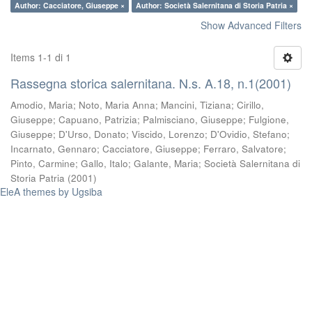
Author: Cacciatore, Giuseppe ×
Author: Società Salernitana di Storia Patria ×
Show Advanced Filters
Items 1-1 di 1
Rassegna storica salernitana. N.s. A.18, n.1(2001)
Amodio, Maria
;
Noto, Maria Anna
;
Mancini, Tiziana
;
Cirillo,
Giuseppe
;
Capuano, Patrizia
;
Palmisciano, Giuseppe
;
Fulgione,
Giuseppe
;
D'Urso, Donato
;
Viscido, Lorenzo
;
D'Ovidio, Stefano
;
Incarnato, Gennaro
;
Cacciatore, Giuseppe
;
Ferraro, Salvatore
;
Pinto, Carmine
;
Gallo, Italo
;
Galante, Maria
;
Società Salernitana di
Storia Patria
(
2001
)
EleA themes by Ugsiba