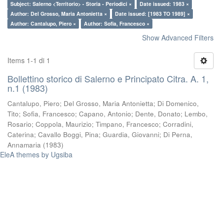
Subject: Salerno <Territorio> - Storia - Periodici ×
Date issued: 1983 ×
Author: Del Grosso, Maria Antonietta ×
Date issued: [1983 TO 1989] ×
Author: Cantalupo, Piero ×
Author: Sofia, Francesco ×
Show Advanced Filters
Items 1-1 di 1
Bollettino storico di Salerno e Principato Citra. A. 1,
n.1 (1983)
Cantalupo, Piero
;
Del Grosso, Maria Antonietta
;
Di Domenico,
Tito
;
Sofia, Francesco
;
Capano, Antonio
;
Dente, Donato
;
Lembo,
Rosario
;
Coppola, Maurizio
;
Timpano, Francesco
;
Corradini,
Caterina
;
Cavallo Boggi, Pina
;
Guardia, Giovanni
;
Di Perna,
Annamaria
(
1983
)
EleA themes by Ugsiba