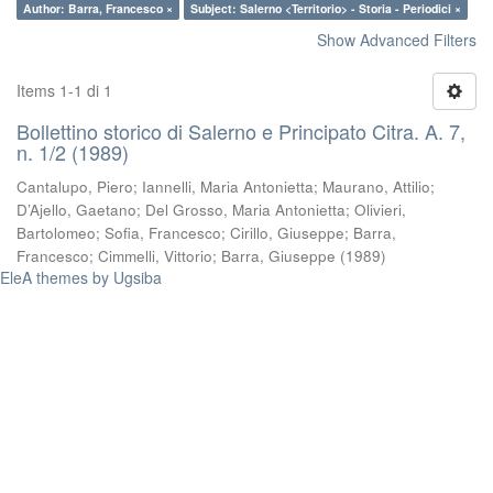
Author: Barra, Francesco ×
Subject: Salerno <Territorio> - Storia - Periodici ×
Show Advanced Filters
Items 1-1 di 1
Bollettino storico di Salerno e Principato Citra. A. 7,
n. 1/2 (1989)
Cantalupo, Piero
;
Iannelli, Maria Antonietta
;
Maurano, Attilio
;
D’Ajello, Gaetano
;
Del Grosso, Maria Antonietta
;
Olivieri,
Bartolomeo
;
Sofia, Francesco
;
Cirillo, Giuseppe
;
Barra,
Francesco
;
Cimmelli, Vittorio
;
Barra, Giuseppe
(
1989
)
EleA themes by Ugsiba