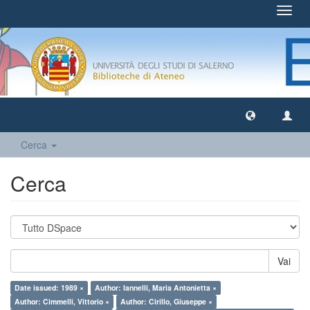
Toggl
navig
Cerca
Cerca
Vai
Date issued: 1989 ×
Author: Iannelli, Maria Antonietta ×
Author: Cimmelli, Vittorio ×
Author: Cirillo, Giuseppe ×