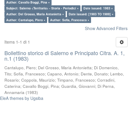
Author: Cavallo Boggi, Pina ×
Subject: Salerno <Territorio> - Storia - Periodici ×
Date issued: 1983 ×
Author: Del Grosso, Maria Antonietta ×
Date issued: [1983 TO 1989] ×
Author: Cantalupo, Piero ×
Author: Sofia, Francesco ×
Show Advanced Filters
Items 1-1 di 1
Bollettino storico di Salerno e Principato Citra. A. 1,
n.1 (1983)
Cantalupo, Piero
;
Del Grosso, Maria Antonietta
;
Di Domenico,
Tito
;
Sofia, Francesco
;
Capano, Antonio
;
Dente, Donato
;
Lembo,
Rosario
;
Coppola, Maurizio
;
Timpano, Francesco
;
Corradini,
Caterina
;
Cavallo Boggi, Pina
;
Guardia, Giovanni
;
Di Perna,
Annamaria
(
1983
)
EleA themes by Ugsiba