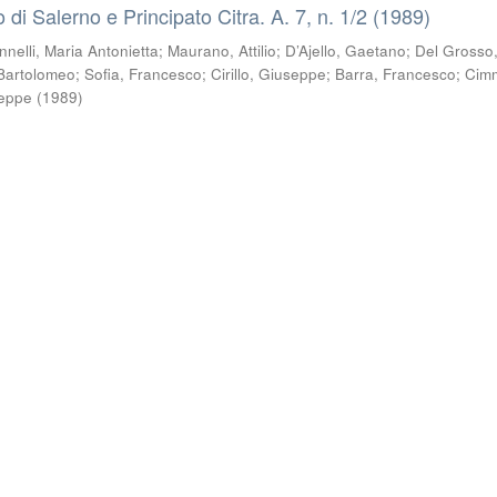
co di Salerno e Principato Citra. A. 7, n. 1/2 (1989)
nnelli, Maria Antonietta
;
Maurano, Attilio
;
D’Ajello, Gaetano
;
Del Grosso
, Bartolomeo
;
Sofia, Francesco
;
Cirillo, Giuseppe
;
Barra, Francesco
;
Cimm
seppe
(
1989
)