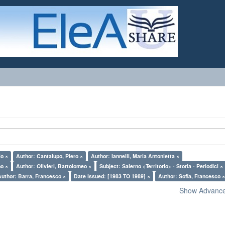
io ×
Author: Cantalupo, Piero ×
Author: Iannelli, Maria Antonietta ×
no ×
Author: Olivieri, Bartolomeo ×
Subject: Salerno <Territorio> - Storia - Periodici ×
Author: Barra, Francesco ×
Date issued: [1983 TO 1989] ×
Author: Sofia, Francesco 
Show Advanced