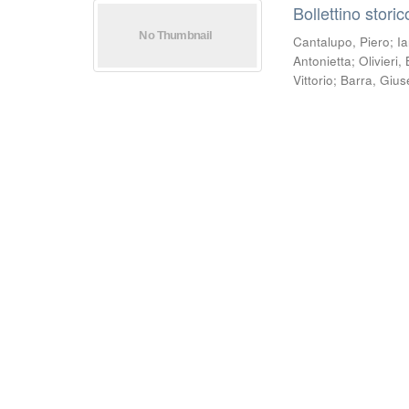
Bollettino stori
Cantalupo, Piero
;
Ia
Antonietta
;
Olivieri
Vittorio
;
Barra, Giu