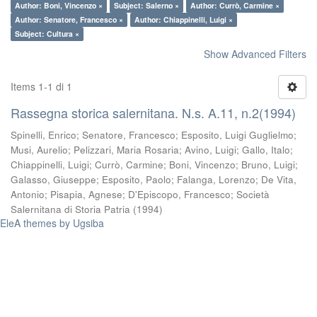
Author: Boni, Vincenzo ×
Subject: Salerno ×
Author: Currò, Carmine ×
Author: Senatore, Francesco ×
Author: Chiappinelli, Luigi ×
Subject: Cultura ×
Show Advanced Filters
Items 1-1 di 1
Rassegna storica salernitana. N.s. A.11, n.2(1994)
Spinelli, Enrico
;
Senatore, Francesco
;
Esposito, Luigi Guglielmo
;
Musi, Aurelio
;
Pelizzari, Maria Rosaria
;
Avino, Luigi
;
Gallo, Italo
;
Chiappinelli, Luigi
;
Currò, Carmine
;
Boni, Vincenzo
;
Bruno, Luigi
;
Galasso, Giuseppe
;
Esposito, Paolo
;
Falanga, Lorenzo
;
De Vita,
Antonio
;
Pisapia, Agnese
;
D'Episcopo, Francesco
;
Società
Salernitana di Storia Patria
(
1994
)
EleA themes by Ugsiba