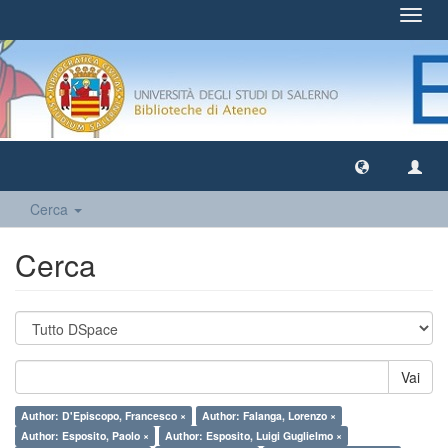
Toggl
navig
Cerca
Cerca
Vai
Author: D'Episcopo, Francesco ×
Author: Falanga, Lorenzo ×
Author: Esposito, Paolo ×
Author: Esposito, Luigi Guglielmo ×