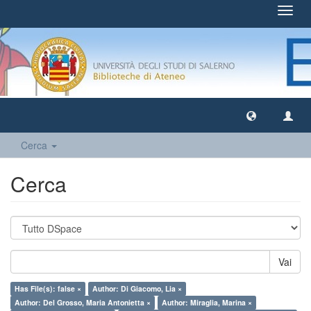
Toggl
navig
Cerca
Cerca
Vai
Has File(s): false ×
Author: Di Giacomo, Lia ×
Author: Del Grosso, Maria Antonietta ×
Author: Miraglia, Marina ×