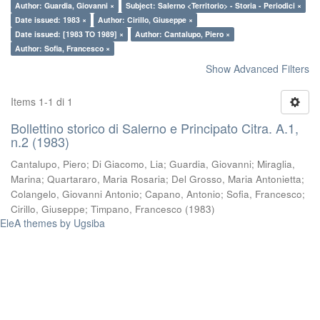
Author: Guardia, Giovanni ×
Subject: Salerno <Territorio> - Storia - Periodici ×
Date issued: 1983 ×
Author: Cirillo, Giuseppe ×
Date issued: [1983 TO 1989] ×
Author: Cantalupo, Piero ×
Author: Sofia, Francesco ×
Show Advanced Filters
Items 1-1 di 1
Bollettino storico di Salerno e Principato Citra. A.1,
n.2 (1983)
Cantalupo, Piero
;
Di Giacomo, Lia
;
Guardia, Giovanni
;
Miraglia,
Marina
;
Quartararo, Maria Rosaria
;
Del Grosso, Maria Antonietta
;
Colangelo, Giovanni Antonio
;
Capano, Antonio
;
Sofia, Francesco
;
Cirillo, Giuseppe
;
Timpano, Francesco
(
1983
)
EleA themes by Ugsiba