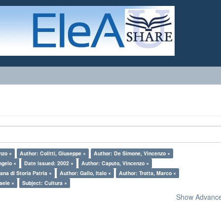
nzo ×
Author: Colitti, Giuseppe ×
Author: De Simone, Vincenzo ×
ngelo ×
Date issued: 2002 ×
Author: Caputo, Vincenzo ×
ana di Storia Patria ×
Author: Gallo, Italo ×
Author: Trotta, Marco ×
aele ×
Subject: Cultura ×
Show Advanced