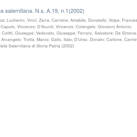
a salernitana. N.s. A.19, n.1(2002)
sca
;
Lucherini, Vinni
;
Zarra, Carmine
;
Amabile, Donatello
;
Volpe, France
;
Caputo, Vincenzo
;
D'Acunti, Vincenzo
;
Colangelo, Giovanni Antonio
;
;
Colitti, Giuseppe
;
Vedovato, Giuseppe
;
Ferraro, Salvatore
;
De Simone
, Arcangelo
;
Trotta, Marco
;
Gallo, Italo
;
D’Urso, Donato
;
Carlone, Carmi
ietà Salernitana di Storia Patria
(
2002
)