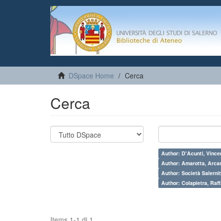
DSpace Home
Cerca
Cerca
Author: D'Acunti, Vince
Author: Amarotta, Arca
Author: Società Salernit
Author: Colapietra, Raff
Items 1-1 di 1