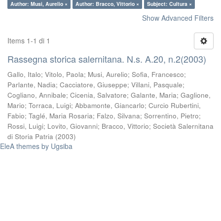
Author: Musi, Aurelio ×
Author: Bracco, Vittorio ×
Subject: Cultura ×
Show Advanced Filters
Items 1-1 di 1
Rassegna storica salernitana. N.s. A.20, n.2(2003)
Gallo, Italo
;
Vitolo, Paola
;
Musi, Aurelio
;
Sofia, Francesco
;
Parlante, Nadia
;
Cacciatore, Giuseppe
;
Villani, Pasquale
;
Cogliano, Annibale
;
Cicenia, Salvatore
;
Galante, Maria
;
Gaglione,
Mario
;
Torraca, Luigi
;
Abbamonte, Giancarlo
;
Curcio Rubertini,
Fabio
;
Taglé, Maria Rosaria
;
Falzo, Silvana
;
Sorrentino, Pietro
;
Rossi, Luigi
;
Lovito, Giovanni
;
Bracco, Vittorio
;
Società Salernitana
di Storia Patria
(
2003
)
EleA themes by Ugsiba