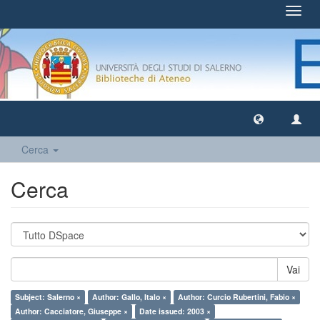
Toggl
navig
Cerca
Cerca
Vai
Subject: Salerno ×
Author: Gallo, Italo ×
Author: Curcio Rubertini, Fabio ×
Author: Cacciatore, Giuseppe ×
Date issued: 2003 ×