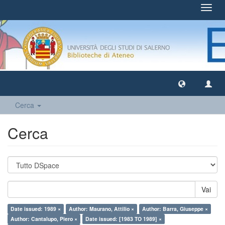
Toggl
navig
Cerca
Cerca
Vai
Date issued: 1989 ×
Author: Maurano, Attilio ×
Author: Barra, Giuseppe ×
Author: Cantalupo, Piero ×
Date issued: [1983 TO 1989] ×