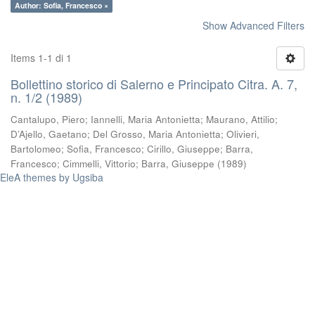
Author: Sofia, Francesco ×
Show Advanced Filters
Items 1-1 di 1
Bollettino storico di Salerno e Principato Citra. A. 7,
n. 1/2 (1989)
Cantalupo, Piero
;
Iannelli, Maria Antonietta
;
Maurano, Attilio
;
D’Ajello, Gaetano
;
Del Grosso, Maria Antonietta
;
Olivieri,
Bartolomeo
;
Sofia, Francesco
;
Cirillo, Giuseppe
;
Barra,
Francesco
;
Cimmelli, Vittorio
;
Barra, Giuseppe
(
1989
)
EleA themes by Ugsiba