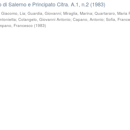
co di Salerno e Principato Citra. A.1, n.2 (1983)
i Giacomo, Lia
;
Guardia, Giovanni
;
Miraglia, Marina
;
Quartararo, Maria 
ntonietta
;
Colangelo, Giovanni Antonio
;
Capano, Antonio
;
Sofia, Franc
mpano, Francesco
(
1983
)