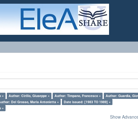
o ×
Author: Cirillo, Giuseppe ×
Author: Timpano, Francesco ×
Author: Guardia, Gio
Author: Del Grosso, Maria Antonietta ×
Date issued: [1983 TO 1989] ×
o ×
Show Advanced