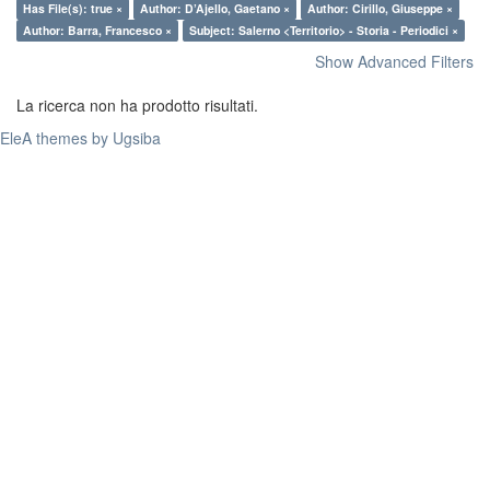
Has File(s): true ×
Author: D’Ajello, Gaetano ×
Author: Cirillo, Giuseppe ×
Author: Barra, Francesco ×
Subject: Salerno <Territorio> - Storia - Periodici ×
Show Advanced Filters
La ricerca non ha prodotto risultati.
EleA themes by Ugsiba