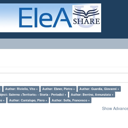
×
Author: Riviello, Vito ×
Author: Ebner, Pietro ×
Author: Guardia, Giovanni ×
bject: Salerno <Territorio> - Storia - Periodici ×
Author: Berrino, Annunziata ×
io ×
Author: Cantalupo, Piero ×
Author: Sofia, Francesco ×
Show Advanced